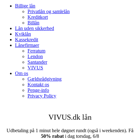
Billige lån
Privatlån og samlelån
Kreditkort
Billån
Lån uden sikkerhed
Kviklån
Kassekredit
Lånefirmaer
Ferratum
Lendon
Santander
VIVUS
Om os
Gældsrådgivning
Kontakt os
Penge-info
Privacy Policy
VIVUS.dk lån
Udbetaling på 1 minut hele døgnet rundt (også i weekenden).
Få
50% rabat
i dag torsdag, 6/8