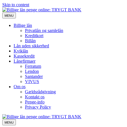
Skip to content
MENU
Billige lån
Privatlån og samlelån
Kreditkort
Billån
Lån uden sikkerhed
Kviklån
Kassekredit
Lånefirmaer
Ferratum
Lendon
Santander
VIVUS
Om os
Gældsrådgivning
Kontakt os
Penge-info
Privacy Policy
MENU