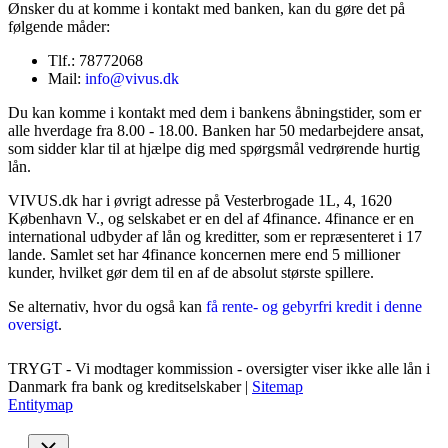
Ønsker du at komme i kontakt med banken, kan du gøre det på
følgende måder:
Tlf.: 78772068
Mail:
info@vivus.dk
Du kan komme i kontakt med dem i bankens åbningstider, som er
alle hverdage fra 8.00 - 18.00. Banken har 50 medarbejdere ansat,
som sidder klar til at hjælpe dig med spørgsmål vedrørende hurtig
lån.
VIVUS.dk har i øvrigt adresse på Vesterbrogade 1L, 4, 1620
København V., og selskabet er en del af 4finance. 4finance er en
international udbyder af lån og kreditter, som er repræsenteret i 17
lande. Samlet set har 4finance koncernen mere end 5 millioner
kunder, hvilket gør dem til en af de absolut største spillere.
Se alternativ, hvor du også kan
få rente- og gebyrfri kredit i denne
oversigt
.
TRYGT - Vi modtager kommission - oversigter viser ikke alle lån i
Danmark fra bank og kreditselskaber |
Sitemap
Entitymap