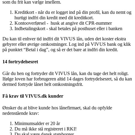
som du frit kan vælge imellem.
Kreditkort - når du er logget ind på din profil, kan du nemt og
hurtigt indfri din kredit med dit kreditkort.
Kontooverførsel - husk at angive dit CPR-nummer
Indbetalingskort - skal betales på posthuset eller i banken
Du kan til enhver tid indfri dit VIVUS lån, uden det koster ekstra
gebyrer eller øvrige omkostninger. Log ind på VIVUS bank og klik
på punktet “Betal i dag”, og så er det bare at indfri din kredit.
14 fortrydelsesret
Går du hen og fortryder dit VIVUS lån, kan du tage det helt roligt.
Ifølge loven har forbrugeren altid 14 dages fortrydelsesret, så du kan
dermed fortryde lånet helt omkostningsfrit.
Få krav til VIVUS.dk kunder
Ønsker du at blive kunde hos lånefirmaet, skal du opfylde
nedenstående krav:
Minimumsalder er 20 år
Du må ikke stå registreret i RKI!
Du skal være dansk statsborger