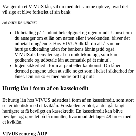
Vælger du et VIVUS lån, vil du med det samme opleve, hvad det
vil sige at blive forkælet af sin bank.
Se bare herunder:
Udbetaling på 1 minut hele døgnet og ugen rundt. Uanset om
du ansøger om et lån om natten eller i weekenden, bliver det
udbetalt omgående. Hos VIVUS.dk får du altså samme
hurtige udbetaling uden for bankens åbningstid også.
VIVUS.dk benytter sig af en unik teknologi, som kan
godkende og udbetale lån automatisk på ét minut!.
Ingen sikkerhed i form af pant eller kautionist. Du låner
dermed pengene uden at stille noget som i helst i sikkerhed for
lånet. Din risiko er med andre ord lig nul!
Hurtig lån i form af en kassekredit
Et hurtig lån hos VIVUS udstedes i form af en kassekredit, som stort
set er identisk med et kviklån. Forskellen er blot, at det går langt
hurtigere at få bevilget en kassekredit. En kassekredit kan blive
bevilget og oprettet på få minutter, hvorimod det tager 48 timer med
et kviklån.
VIVUS rente og ÅOP